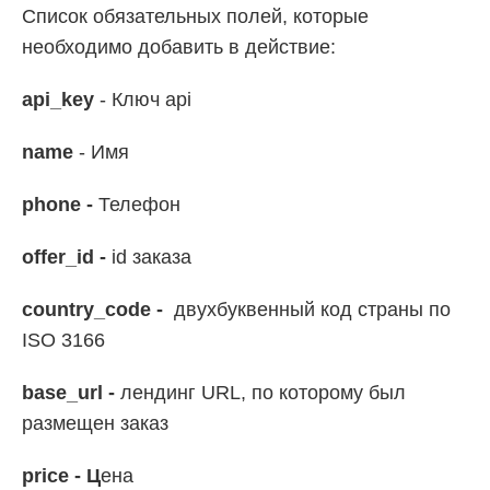
Список обязательных полей, которые
необходимо добавить в действие:
api_key
- Ключ api
name
- Имя
phone -
Телефон
offer_id -
id заказа
country_code -
двухбуквенный код страны по
ISO 3166
base_url -
лендинг URL, по которому был
размещен заказ
price - Ц
ена