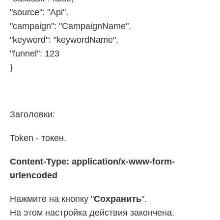
"source": "Api",
"campaign": "CampaignName",
"keyword": "keywordName",
"funnel": 123
}
Заголовки:
Token - токен.
Content-Type: application/x-www-form-
urlencoded
Нажмите на кнопку "
Сохранить
".
На этом настройка действия закончена.