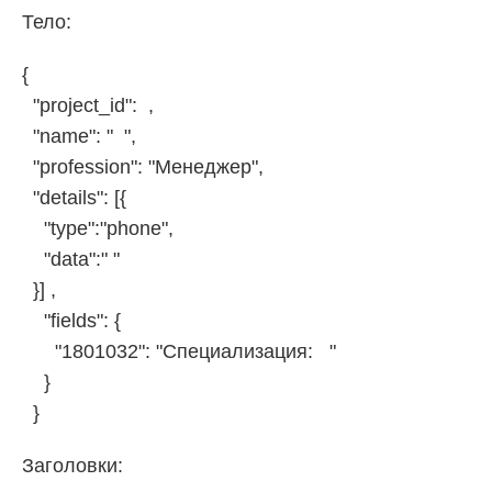
Тело:
{
"project_id": ,
"name": " ",
"profession": "Менеджер",
"details": [{
"type":"phone",
"data":" "
}] ,
"fields": {
"1801032": "Специализация: "
}
}
Заголовки: