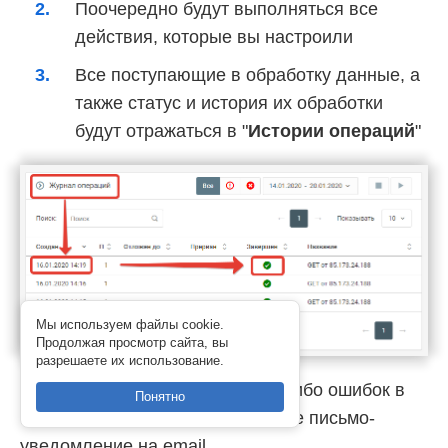
Поочередно будут выполняться все
действия, которые вы настроили
Все поступающие в обработку данные, а
также статус и история их обработки
будут отражаться в "
Истории операций
"
Мы используем файлы cookie.
Продолжая просмотр сайта, вы
разрешаете их использование.
В случае возникновения каких-либо ошибок в
Понятно
процессе обработки, вы получите письмо-
уведомление на email.