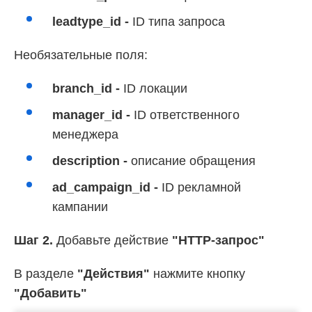
leadtype_id -
ID типа запроса
Необязательные поля:
branch_id -
ID локации
manager_id -
ID ответственного
менеджера
description -
описание обращения
ad_campaign_id
-
ID рекламной
кампании
Шаг 2.
Добавьте действие
"HTTP-запрос"
В разделе
"Действия"
нажмите кнопку
"Добавить"