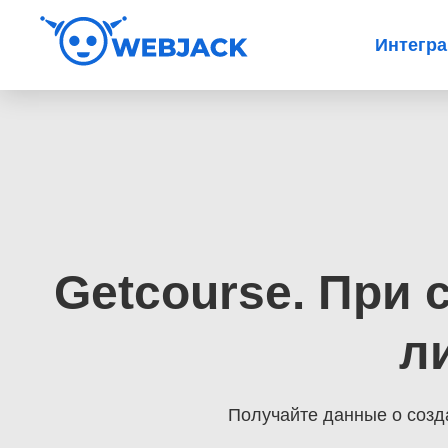
Интегр
Getcourse. При 
л
Получайте данные о созда