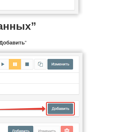
данных”
Добавить
”