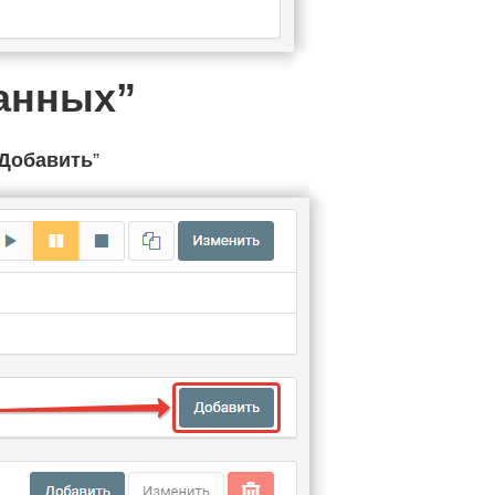
данных”
Добавить
”