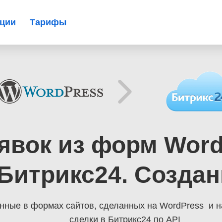
ации
Тарифы
явок из форм Word
итрикс24. Создан
енные в формах сайтов, сделанных на WordPress
и н
сделки в Битрикс24 по API