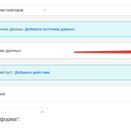
"форма":