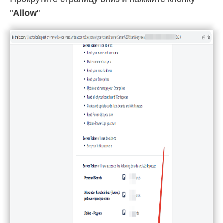
"
Allow
"