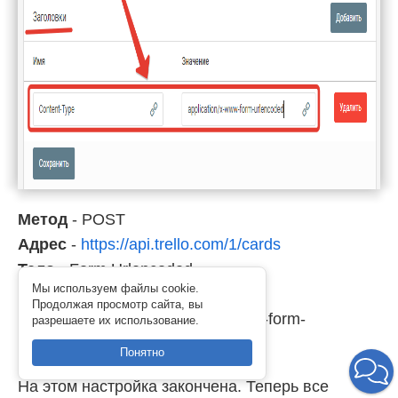
Метод
- POST
Адрес
-
https://api.trello.com/1/cards
Тело
- Form Urlencoded
Мы используем файлы cookie.
Заголовки
Продолжая просмотр сайта, вы
Content-Type
- application/x-www-form-
разрешаете их использование.
urlencoded
Понятно
На этом настройка закончена. Теперь все