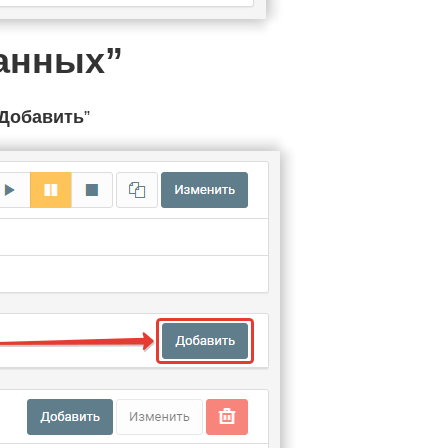
данных”
Добавить
”