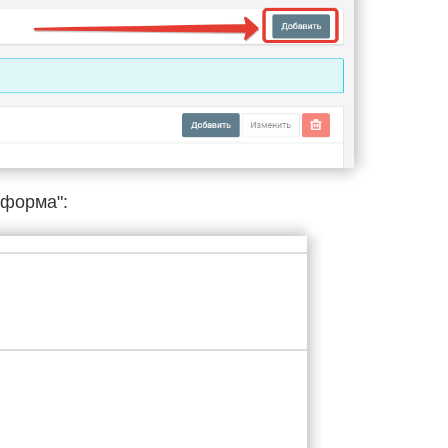
"форма":