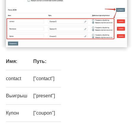
Имя:
Путь:
contact
["contact"]
Выигрыш
["present"]
Купон
["coupon"]