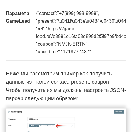
Параметр
{"contact":"+7(999) 999-9999",
GameLead
"present":"\u041f\u043e\u0434\u0430\u0440\
"ref":"https:\/\/game-
lead.ru\/e8991e16fa08d899d2f5f97b9fbd4ad9
"coupon":"NMJK-ERTN",
"unix_time":"1718777487"}
Ниже мы рассмотрим пример как получить
данные из полей
contact, present, coupon
Чтобы получить их мы должны настроить JSON-
парсер следующим образом: