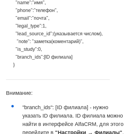
"name":"имя",
"phone":"телефон",
"email":"почта",
"legal_type":1,
"lead_source_id":(указывается числом),
"note": "заметка(коментарий)",
"is_study":0,
"branch_ids":[ID филиала]
}
Внимание:
"branch_ids": [ID филиала] - нужно
указать ID филиала. ID филиала можно
найти в интерфейсе AlfaCRM, для этого
перейдите в
"Настройки → Филиалы"
.