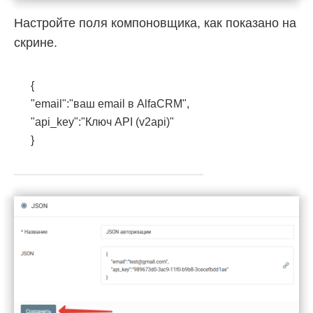
Настройте поля компоновщика, как показано на
скрине.
{
"email":"ваш email в AlfaCRM",
"api_key":"Ключ API (v2api)"
}