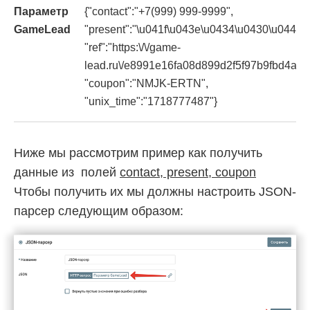
Параметр
{"contact":"+7(999) 999-9999",
GameLead
"present":"\u041f\u043e\u0434\u0430\u0440\
"ref":"https:\/\/game-
lead.ru\/e8991e16fa08d899d2f5f97b9fbd4ad9
"coupon":"NMJK-ERTN",
"unix_time":"1718777487"}
Ниже мы рассмотрим пример как получить
данные из полей
contact, present, coupon
Чтобы получить их мы должны настроить JSON-
парсер следующим образом: