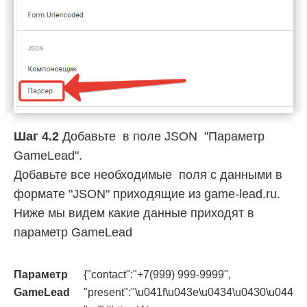
Шаг 4.2
Добавьте в поле JSON "Параметр
GameLead".
Добавьте все необходимые поля с данными в
формате "JSON" приходящие из game-lead.ru.
Ниже мы видем какие данные приходят в
параметр GameLead
Параметр
{"contact":"+7(999) 999-9999",
GameLead
"present":"\u041f\u043e\u0434\u0430\u0440\