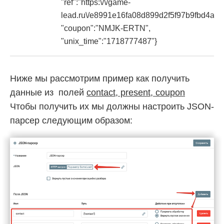
"ref":"https:\/\/game-
lead.ru\/e8991e16fa08d899d2f5f97b9fbd4ad9
"coupon":"NMJK-ERTN",
"unix_time":"1718777487"}
Ниже мы рассмотрим пример как получить
данные из полей
contact, present, coupon
Чтобы получить их мы должны настроить JSON-
парсер следующим образом: