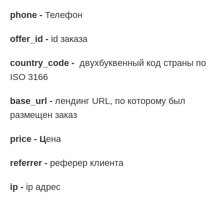
phone -
Телефон
offer_id -
id заказа
country_code -
двухбуквенный код страны по
ISO 3166
base_url -
лендинг URL, по которому был
размещен заказ
price - Ц
ена
referrer -
реферер клиента
ip -
ip адрес