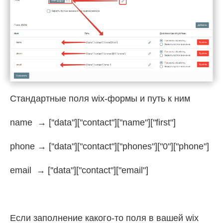
Стандартные поля wix-формы и путь к ним
name → [''data"]["contact"]["name"]["first"]
phone → [''data"]["contact"]["phones"]["0"]["phone"]
email → [''data"]["contact"]["email"]
Если заполнение какого-то поля в вашей wix