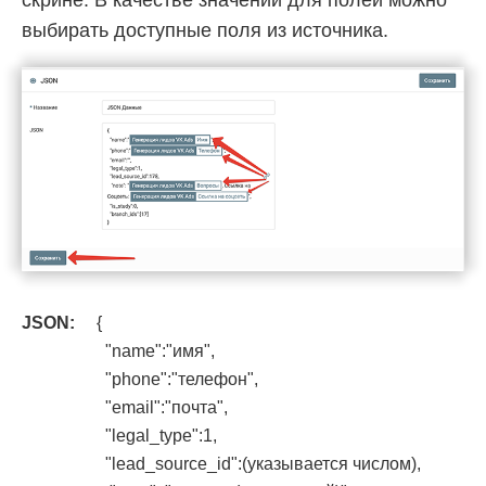
скрине. В качестве значений для полей можно
выбирать доступные поля из источника.
JSON:
{
"name":"имя",
"phone":"телефон",
"email":"почта",
"legal_type":1,
"lead_source_id":(указывается числом),