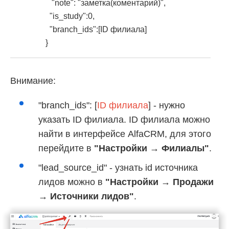
"note": "заметка(коментарий)",
"is_study":0,
"branch_ids":[ID филиала]
}
Внимание:
"branch_ids": [
ID филиала
] - нужно
указать ID филиала. ID филиала можно
найти в интерфейсе AlfaCRM, для этого
перейдите в
"Настройки → Филиалы"
.
"lead_source_id" - узнать id источника
лидов можно в
"Настройки → Продажи
→ Источники лидов"
.