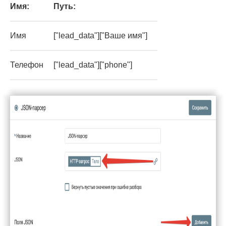
Имя:
Путь:
Имя
["lead_data"]["Ваше имя"]
Телефон
["lead_data"]["phone"]