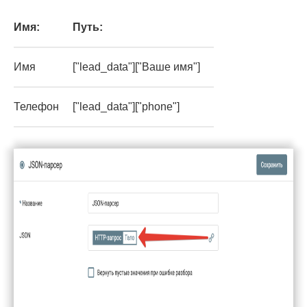
Имя:
Путь:
Имя
["lead_data"]["Ваше имя"]
Телефон
["lead_data"]["phone"]