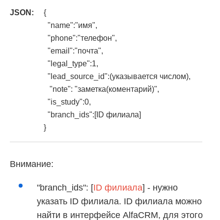
JSON:
{
"name":"имя",
"phone":"телефон",
"email":"почта",
"legal_type":1,
"lead_source_id":(указывается числом),
"note": "заметка(коментарий)",
"is_study":0,
"branch_ids":[ID филиала]
}
Внимание:
"branch_ids": [
ID филиала
] - нужно
указать ID филиала. ID филиала можно
найти в интерфейсе AlfaCRM, для этого