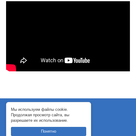
© 2018-2024 WebJack
Мы используем файлы cookie.
Продолжая просмотр сайта, вы
Политика конфиденциальности
разрешаете их использование.
Договор-оферта
Понятно
support@webjack.ru