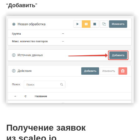
“
Добавить
”
Получение заявок
из scaleo.io