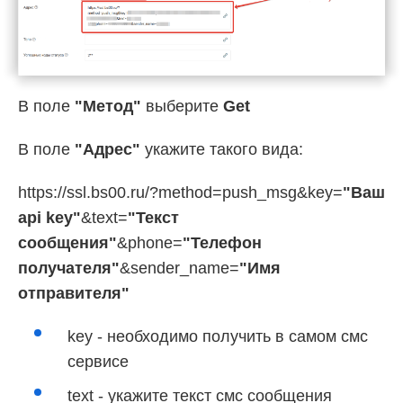
В поле
"Метод"
выберите
Get
В поле
"Адрес"
укажите такого вида:
https://ssl.bs00.ru/?method=push_msg&key=
"Ваш
api key"
&text=
"Текст
сообщения"
&phone=
"Телефон
получателя"
&sender_name=
"Имя
отправителя"
key - необходимо получить в самом смс
сервисе
text - укажите текст смс сообщения