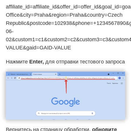
affiliate_id=affiliate_id&offer_id=offer_id&goa
Office&city=Praha&region=Praha&country=Czech
Republic&postcode=102938&phone=+1234567890&g
06-
02&custom1=c1&custom2=c2&custom3=c3&custom4
VALUE&gaid=GAID-VALUE
Нажмите
Enter,
для отправки тестового запроса
Вернитесь на страницу обработки,
обновите