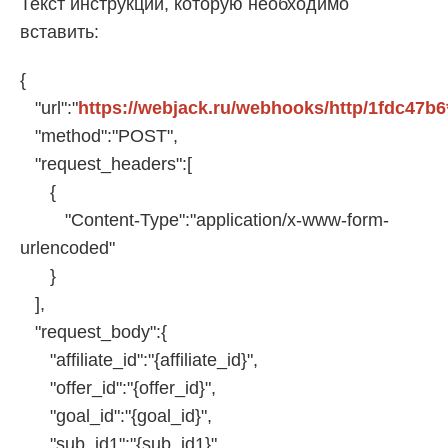
Текст инструкции, которую необходимо
вставить:
{
"url":"
https://webjack.ru/webhooks/http/1fdc47b6**
"method":"POST",
"request_headers":[
{
"Content-Type":"application/x-www-form-
urlencoded"
}
],
"request_body":{
"affiliate_id":"{affiliate_id}",
"offer_id":"{offer_id}",
"goal_id":"{goal_id}",
"sub_id1":"{sub_id1}",