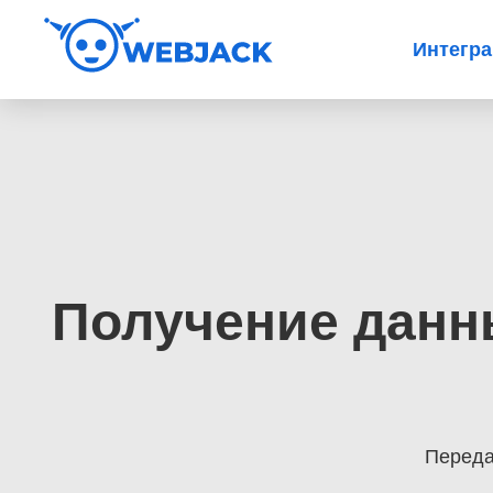
Интегр
Получение данны
Переда