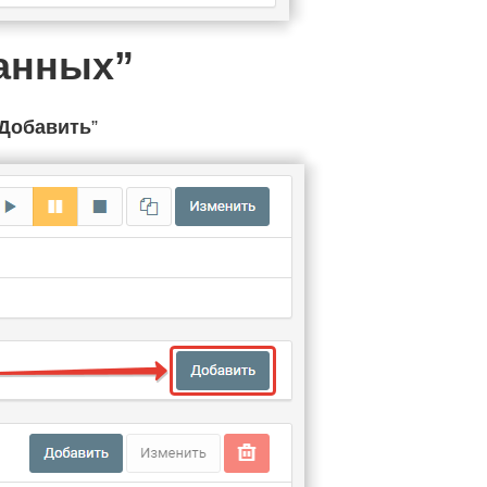
данных”
Добавить
”