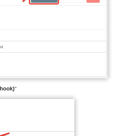
hook)
"