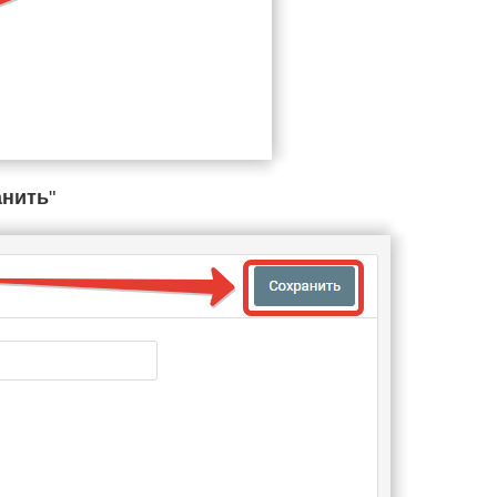
анить
"