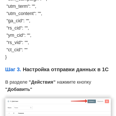
"utm_term": "",
"utm_content": "",
"ga_cid": "",
"rs_cid": "",
"ym_cid": "",
"rs_vid": "",
"ct_cid": ""
}
Шаг 3.
Настройка отправки данных в 1С
В разделе
"Действия"
нажмите кнопку
"Добавить"