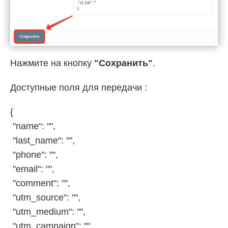
Нажмите на кнопку
"Сохранить"
.
Доступные поля для передачи :
{
"name": "",
"last_name": "",
"phone": "",
"email": "",
"comment": "",
"utm_source": "",
"utm_medium": "",
"utm_campaign": "",