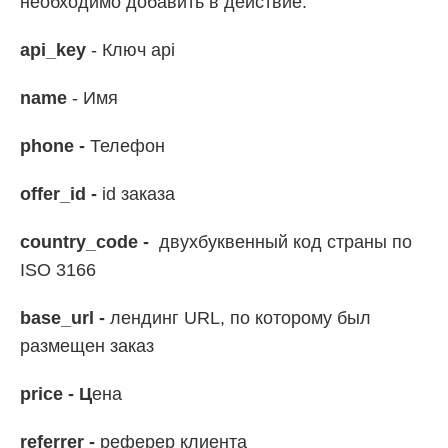
необходимо добавить в действие:
api_key
- Ключ api
name
- Имя
phone -
Телефон
offer_id -
id заказа
country_code -
двухбуквенный код страны по
ISO 3166
base_url -
лендинг URL, по которому был
размещен заказ
price - Ц
ена
referrer -
реферер клиента