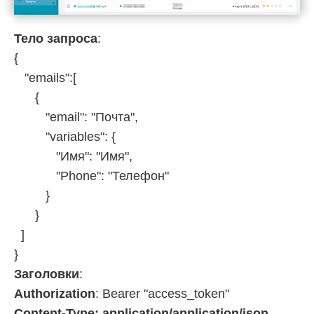
Тело запроса
:
{
"emails":[
{
"email": "Почта",
"variables": {
"Имя": "Имя",
"Phone": "Телефон"
}
}
]
}
Заголовки
:
Authorization
: Bearer "access_token"
Content-Type: application/application/json