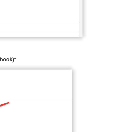
hook)
"