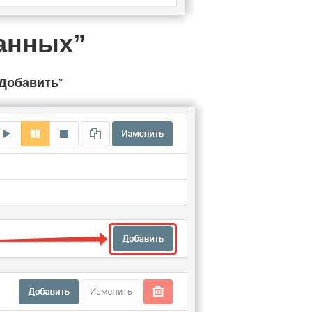
данных”
Добавить
”