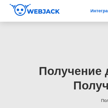
Интегр
Получение 
Получ
Пол