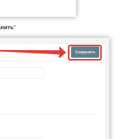
анить
"