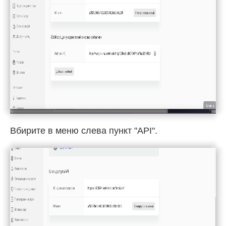
Вбирите в меню слева пункт "API".