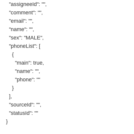
"assigneeId": "",
"comment": "",
"email": "",
"name": "",
"sex": "MALE",
"phoneList": [
{
"main": true,
"name": "",
"phone": ""
}
],
"sourceId": "",
"statusId": ""
}