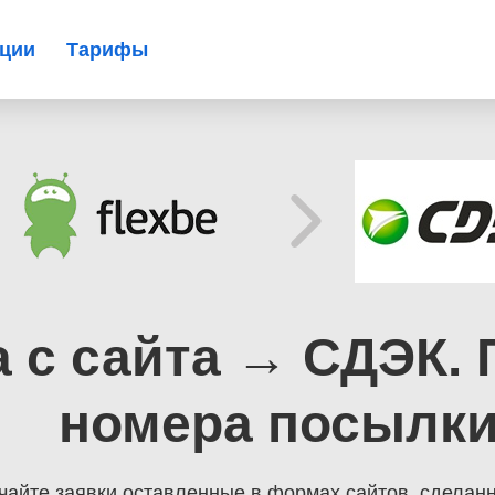
ации
Тарифы
ка с сайта → СДЭК.
номера посылк
чайте заявки оставленные в формах сайтов, сделанн