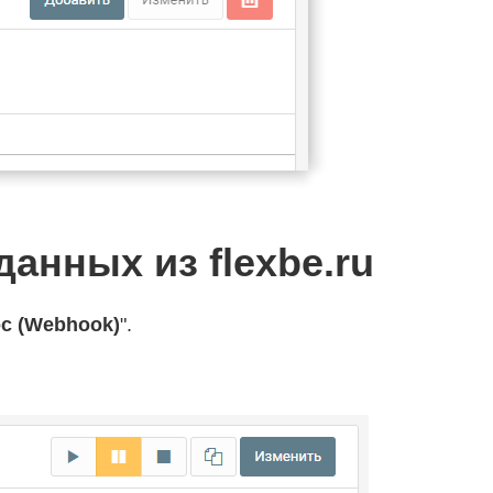
анных из flexbe.ru
с (Webhook)
".