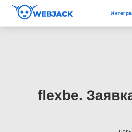
Интегр
flexbe. Заяв
Полу