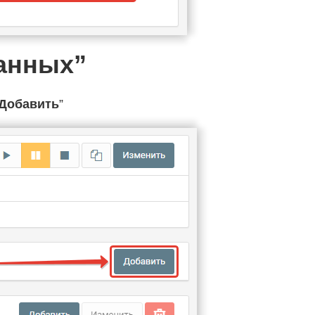
данных”
Добавить
”