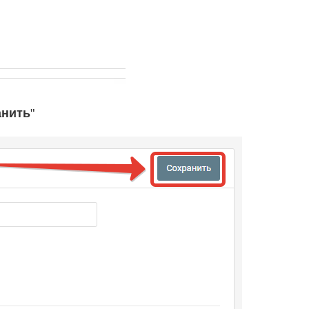
анить
"