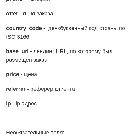
offer_id -
id заказа
country_code -
двухбуквенный код страны по
ISO 3166
base_url -
лендинг URL, по которому был
размещен заказ
price - Ц
ена
referrer -
реферер клиента
ip -
ip адрес
Необязательные поля: