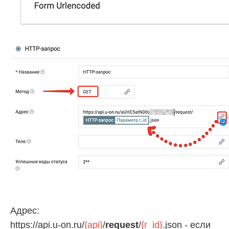
Адрес:
https://api.u-on.ru/
{api}
/
request
/
{r_id}
.json - если