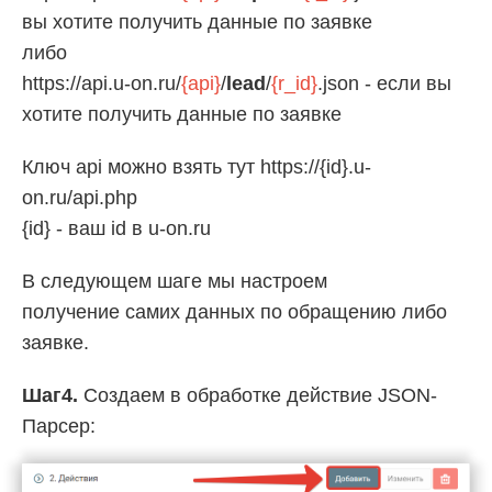
вы хотите получить данные по заявке
либо
https://api.u-on.ru/
{api}
/
lead
/
{r_id}
.json - если вы
хотите получить данные по заявке
Ключ api можно взять тут https://{id}.u-
on.ru/api.php
{id} - ваш id в u-on.ru
В следующем шаге мы настроем
получение самих данных по обращению либо
заявке.
Шаг4.
Создаем в обработке действие JSON-
Парсер: