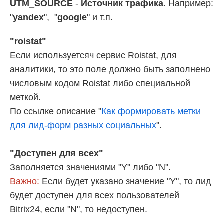
UTM_SOURCE
-
Источник трафика.
Например:
"
yandex
", "
google
" и т.п.
"roistat"
Если используетсяч сервис Roistat, для
аналитики, то это поле должно быть заполнено
числовым кодом Roistat либо специальной
меткой.
По ссылке описание "
Как формировать метки
для лид-форм разных социальных
".
"Доступен для всех"
Заполняется значениями "Y" либо "N".
Важно:
Если будет указано значение "Y", то лид
будет доступен для всех пользователей
Bitrix24, если "N", то недоступен.