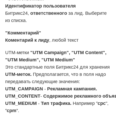
Идентификатор пользователя
Битрикс24,
ответственного
за лид. Выберите
из списка.
"Комментарий"
Коментарий к лиду
, любой текст
UTM-метки
"UTM Campaign", "UTM Content",
"UTM Medium", "UTM Medium"
Это стандартные поля Битрикс24 для хранения
UTM-меток.
Предполагается, что в поля надо
передавать следующие значения:
UTM_CAMPAIGN
-
Рекламная кампания.
UTM_CONTENT
-
Содержимое рекламного объя
UTM_MEDIUM
-
Тип трафика.
Например "
cpc
",
"
cpm
".