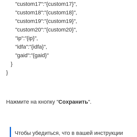
"custom17":"{custom17}",
"custom18":"{custom18}",
"custom19":"{custom19}",
"custom20":"{custom20}",
"ip":"{ip}",
"idfa":"{idfa}",
"gaid":"{gaid}"
}
}
Нажмите на кнопку "
Сохранить
".
Чтобы убедиться, что в вашей инструкции