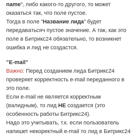
name
", либо какого-то другого, то может
оказаться так, что поле пустое.
Тогда в поле "
Название лида
" будет
передаватьсяч пустое значение. А так, как это
поле в Битрикс24 обязательно, то возникнет
ошибка и лид не создастся.
"E-mail"
Важно:
Перед созданием лида Битрикс24
проверяет корректность e-mail переданного в
это поле.
Если e-mail не является корректным
(валидным), то лид
НЕ
создается (это
особенность работы Битрикс24).
Надо это учитывать, т.к. если пользователь
напишет некоректный e-mail то лид в Битрикс24