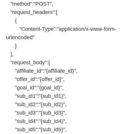
"method":"POST",
"request_headers":[
{
"Content-Type":"application/x-www-form-
urlencoded"
}
],
"request_body":{
"affiliate_id":"{affiliate_id}",
"offer_id":"{offer_id}",
"goal_id":"{goal_id}",
"sub_id1":"{sub_id1}",
"sub_id2":"{sub_id2}",
"sub_id3":"{sub_id3}",
"sub_id4":"{sub_id4}",
"sub_id5":"{sub_id5}",