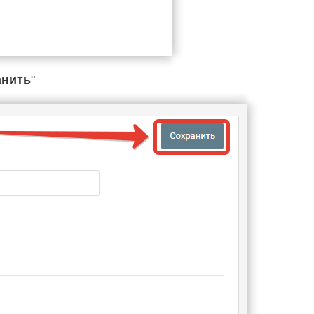
анить
"