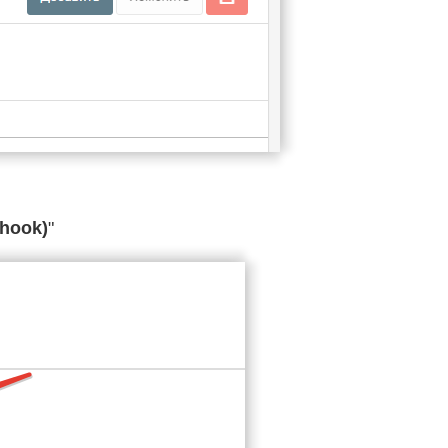
hook)
"