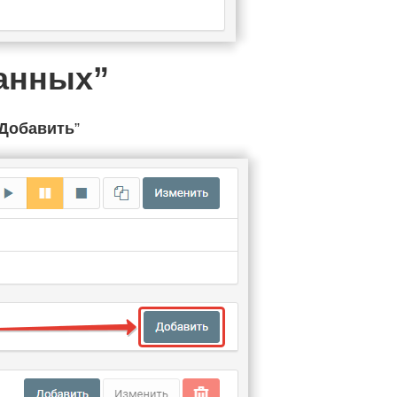
данных”
Добавить
”