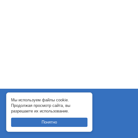
© 2018-2024 WebJack
Мы используем файлы cookie.
Продолжая просмотр сайта, вы
Политика конфиденциальности
разрешаете их использование.
Договор-оферта
Понятно
support@webjack.ru