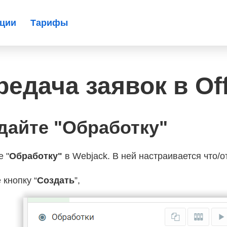
ации
Тарифы
редача заявок в Of
дайте "Обработку"
 "
Обработку"
в Webjack. В ней настраивается что/о
кнопку “
Создать
”,