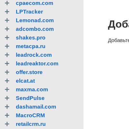
cpaecom.com
LPTracker
Lemonad.com
Доб
adcombo.com
shakes.pro
Добавьте
metacpa.ru
leadrock.com
leadreaktor.com
offer.store
elcat.at
maxma.com
SendPulse
dashamail.com
MacroCRM
retailcrm.ru