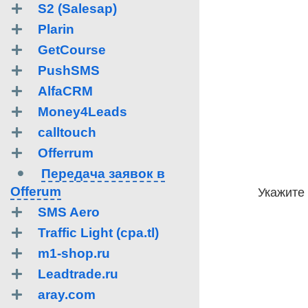
S2 (Salesap)
Plarin
GetCourse
PushSMS
AlfaCRM
Money4Leads
calltouch
Offerrum
Передача заявок в
Offerum
Укажите 
SMS Aero
Traffic Light (cpa.tl)
m1-shop.ru
Leadtrade.ru
aray.com