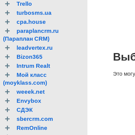
Trello
turbosms.ua
cpa.house
paraplancrm.ru
(Параплан CRM)
leadvertex.ru
Выб
Bizon365
Intrum Realt
Это мог
Мой класс
(moyklass.com)
weeek.net
Envybox
СДЭК
sbercrm.com
RemOnline