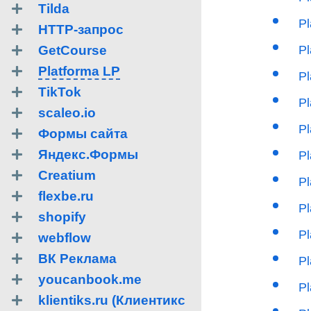
Tilda
P
HTTP-запрос
GetCourse
P
Platforma LP
Pl
TikTok
Pl
scaleo.io
P
Формы сайта
Яндекс.Формы
P
Creatium
P
flexbe.ru
Pl
shopify
P
webflow
ВК Реклама
P
youcanbook.me
P
klientiks.ru (Клиентикс