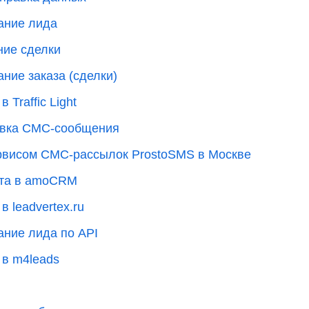
дание лида
ние сделки
ние заказа (сделки)
Traffic Light
равка СМС-сообщения
сервисом СМС-рассылок ProstoSMS в Москве
акта в amoCRM
 leadvertex.ru
ание лида по API
 в m4leads