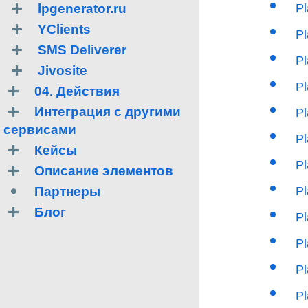
lpgenerator.ru
P
YClients
Pl
SMS Deliverer
P
Jivosite
P
04. Действия
Интеграция с другими
P
сервисами
Pl
Кейсы
Pl
Описание элементов
Партнеры
Pl
Блог
P
Pl
P
Pl