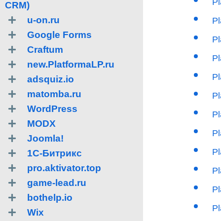
P
CRM)
u-on.ru
Pl
Google Forms
Pl
Craftum
Pl
new.PlatformaLP.ru
P
adsquiz.io
matomba.ru
P
WordPress
P
MODX
Pl
Joomla!
Pl
1С-Битрикс
pro.aktivator.top
P
game-lead.ru
Pl
bothelp.io
Pl
Wix