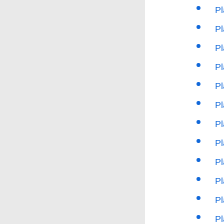
P
P
P
P
P
P
P
P
P
P
Pl
Pl