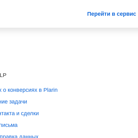
Перейти в сервис
 LP
о конверсиях в Plarin
ние задачи
нтакта и сделки
 письма
тправка данных