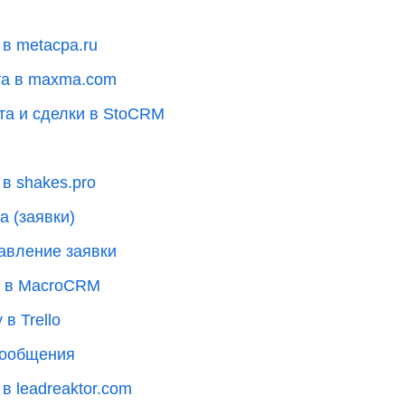
 в metacpa.ru
та в maxma.com
та и сделки в StoCRM
в shakes.pro
а (заявки)
бавление заявки
и в MacroCRM
в Trello
сообщения
в leadreaktor.com