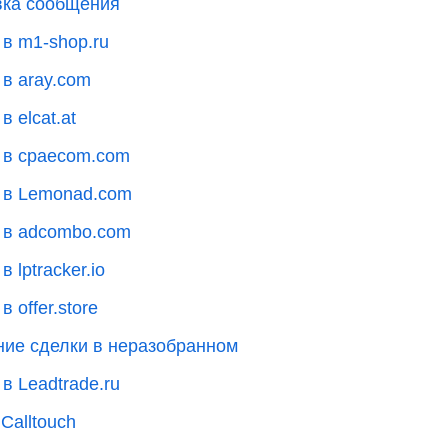
авка сообщения
 в m1-shop.ru
 в aray.com
 elcat.at
к в cpaecom.com
к в Lemonad.com
к в adcombo.com
 lptracker.io
 offer.store
ние сделки в неразобранном
в Leadtrade.ru
Calltouch