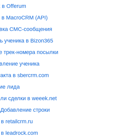
 в Offerum
и в MacroCRM (API)
равка СМС-сообщения
ь ученика в Bizon365
е трек-номера посылки
авление ученика
акта в sbercrm.com
ние лида
ли сделки в weeek.net
 Добавление строки
 retailcrm.ru
в leadrock.com