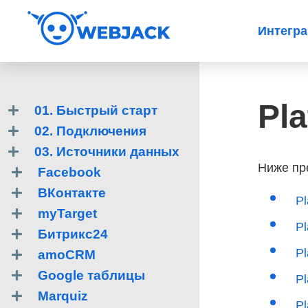
Интегр
Pl
01. Быстрый старт
02. Подключения
03. Источники данных
Ниже пр
Facebook
ВКонтакте
Pl
myTarget
P
Битрикс24
Pl
amoCRM
Google таблицы
P
Marquiz
P