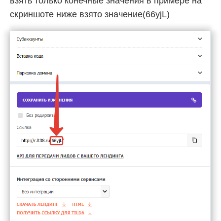
взять только конечные значения в примере на
скриншоте ниже взято значение(66yjL)